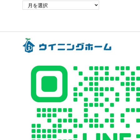
ア
ー
カ
イ
ブ