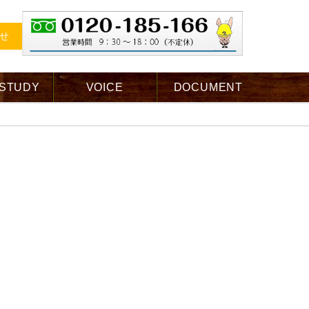
せ
 STUDY
VOICE
DOCUMENT