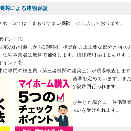
機関による建物保証
グホームでは「まもりすまい保険」に加入しております。
ポイント①
住宅のお引渡しから10年間、構造耐力上主要な部分と雨水
、住宅事業者は無料で補修します。補修費用等はまもりすま
ポイント②
中に専門の検査員（第三者機関の建築士）が現場検査します
もりすまい保険」では、設計施工基準を定めています。ま
中に専門の検査員による現場検査が複数回行われます。
ポイント③
の対象となる部分に瑕疵（欠陥）が生じた場合に、住宅事
宅保証機構から直接、保険金の支払いを受けられます。