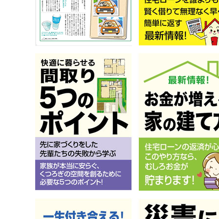
バルコ
10年間
クラック
「ア
1年・
この定期
外の時に
10年