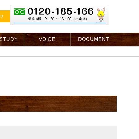
せ
 STUDY
VOICE
DOCUMENT