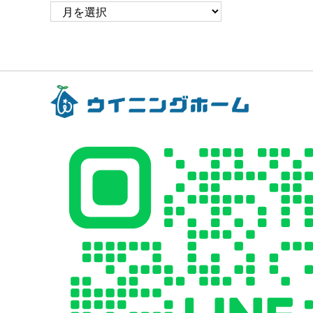
ア
ー
カ
イ
ブ