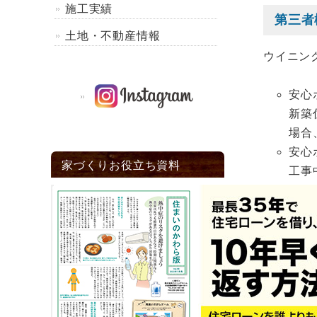
施工実績
第三者
土地・不動産情報
ウイニン
安心
新築
場合
安心
家づくりお役立ち資料
工事
「ま
工事
安心
保険
は住