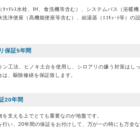
ﾀｯﾁﾚｽ水栓、IH、食洗機等含む）、システムバス（浴暖機、
水洗浄便座（高機能便座等含む）、給湯器（ｴｺｷｭｰﾄ等）の
。
リ保証5年間
キン工法、ヒノキ土台を使用し、シロアリの嫌う対策はし
合は、駆除修繕を保証致します。
証20年間
物を支える上でとても重要なのが地盤です。
を行い、20年間の保証をお付けして、万が一の時にも万全