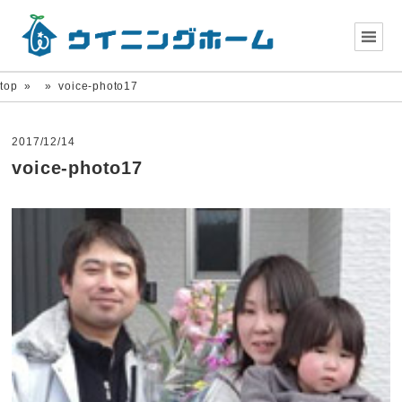
top
»
»
voice-photo17
2017/12/14
voice-photo17