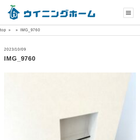
top
»
»
IMG_9760
2023/10/09
IMG_9760