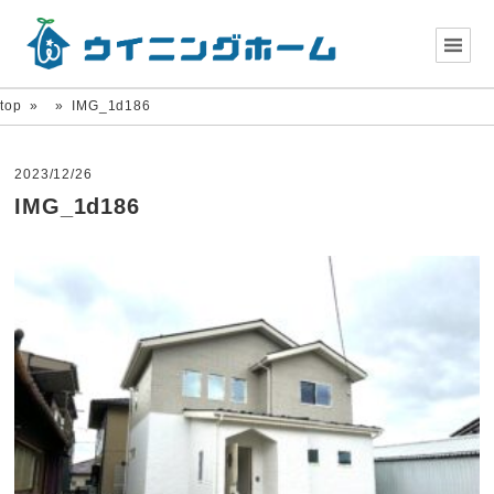
top
»
»
IMG_1d186
2023/12/26
IMG_1d186