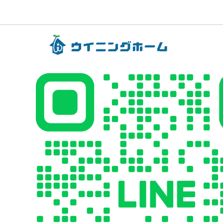
ー
カ
イ
ブ