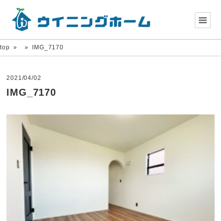
top
»
»
IMG_7170
2021/04/02
IMG_7170