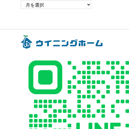
ア
ー
カ
イ
ブ