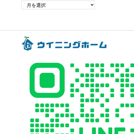
ア
ー
カ
イ
ブ