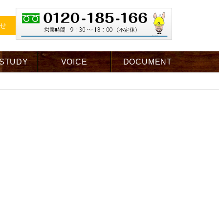
せ
 STUDY
VOICE
DOCUMENT