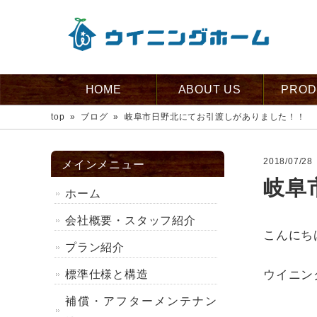
HOME
ABOUT US
PROD
top
»
ブログ
»
岐阜市日野北にてお引渡しがありました！！
2018/07/28
メインメニュー
岐阜
ホーム
会社概要・スタッフ紹介
こんにち
プラン紹介
標準仕様と構造
ウイニン
補償・アフターメンテナン