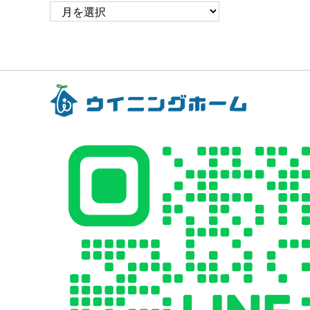
ア
ー
カ
イ
ブ