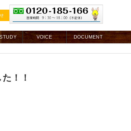
せ
 STUDY
VOICE
DOCUMENT
した！！