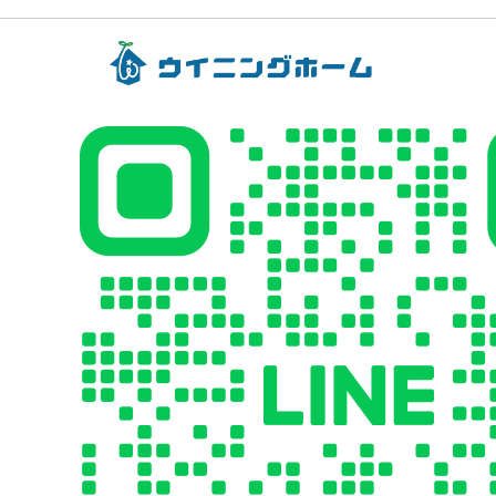
カ
イ
ブ