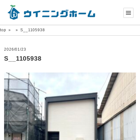
top
»
»
S__1105938
2026/01/23
S__1105938