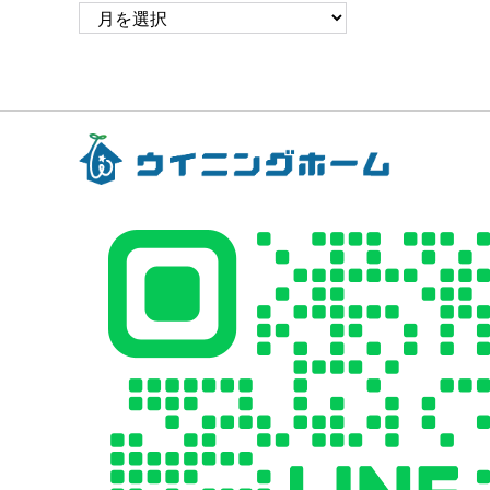
ア
ー
カ
イ
ブ