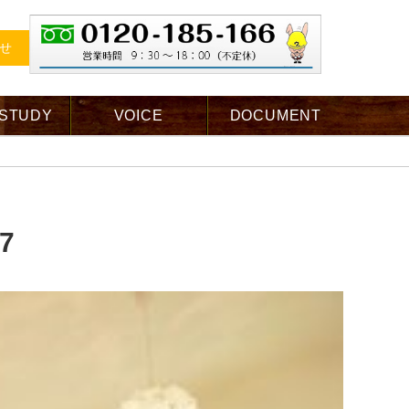
せ
 STUDY
VOICE
DOCUMENT
7