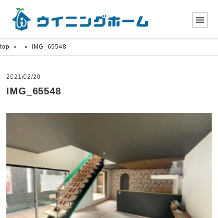
top
»
»
IMG_65548
2021/02/20
IMG_65548