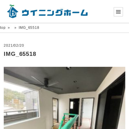
top
»
»
IMG_65518
2021/02/20
IMG_65518