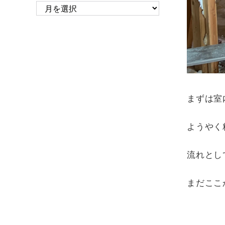
ア
ー
カ
イ
ブ
まずは室
ようやく
流れとし
まだここ