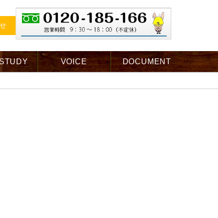
せ
 STUDY
VOICE
DOCUMENT