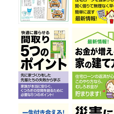
（お
能性