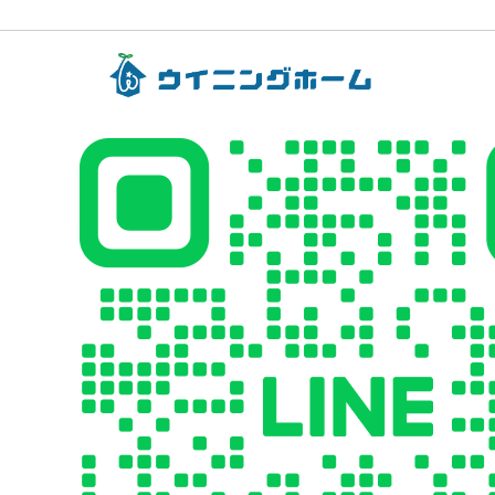
カ
イ
ブ