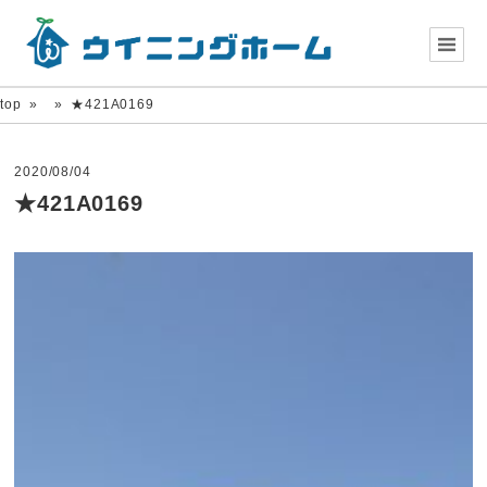
top
»
»
★421A0169
2020/08/04
★421A0169