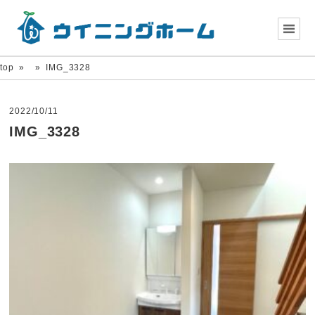
top
»
»
IMG_3328
2022/10/11
IMG_3328