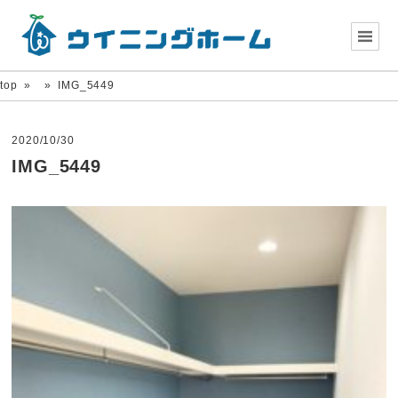
top
»
»
IMG_5449
2020/10/30
IMG_5449