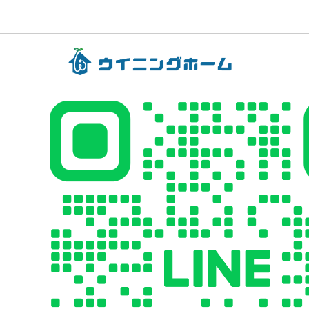
ー
カ
イ
ブ